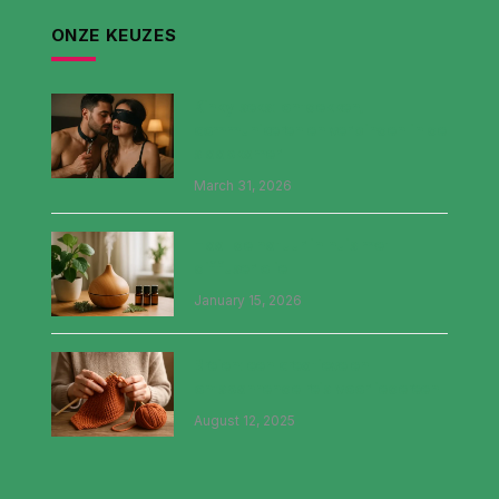
ONZE KEUZES
Kinky seks: ontdekken,
communiceren en verbinden in de
slaapkamer
March 31, 2026
Haal de natuur in huis met
diffuser olie
January 15, 2026
Breien: een creatieve en
ontspannende reis voor iedereen
August 12, 2025