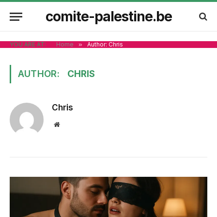
comite-palestine.be
YOU ARE AT:
Home
»
Author: Chris
AUTHOR:
CHRIS
Chris
Website