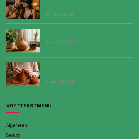
verbinden in de slaapkamer
March 31, 2026
Haal de natuur in huis met diffuser olie
January 15, 2026
Breien: een creatieve en ontspannende
reis voor iedereen
August 12, 2025
VOETTEKSTMENU
Algemeen
Beauty