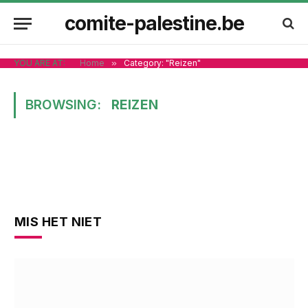
comite-palestine.be
YOU ARE AT:
Home
»
Category: "Reizen"
BROWSING:
REIZEN
MIS HET NIET