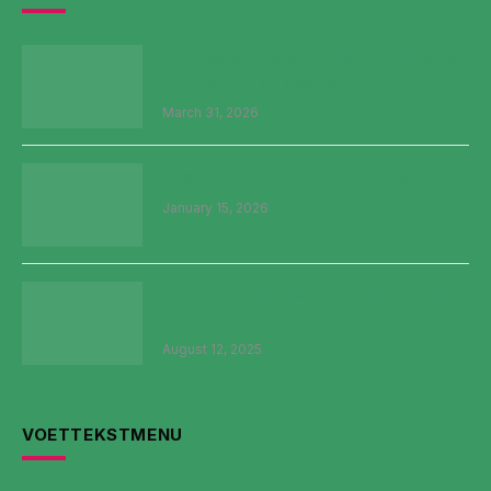
Kinky seks: ontdekken, communiceren en
verbinden in de slaapkamer
March 31, 2026
Haal de natuur in huis met diffuser olie
January 15, 2026
Breien: een creatieve en ontspannende
reis voor iedereen
August 12, 2025
VOETTEKSTMENU